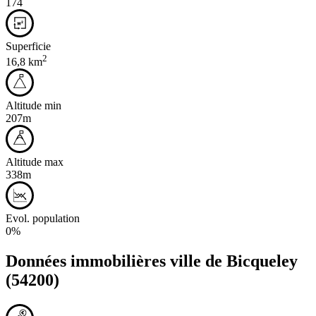
174
Superficie
2
16,8 km
Altitude min
207m
Altitude max
338m
Evol. population
0%
Données immobilières ville de
Bicqueley
(54200)