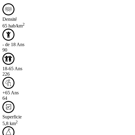
Densité
2
65 hab/km
- de 18 Ans
90
18-65 Ans
226
+65 Ans
64
Superficie
2
5,8 km