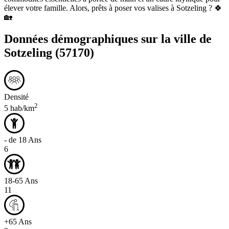
élever votre famille. Alors, prêts à poser vos valises à Sotzeling ? 🍀
🏡
Données démographiques sur la ville de
Sotzeling
(57170)
Densité
2
5 hab/km
- de 18 Ans
6
18-65 Ans
11
+65 Ans