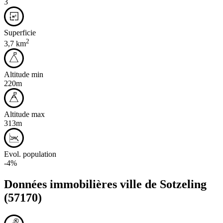
3
Superficie
2
3,7 km
Altitude min
220m
Altitude max
313m
Evol. population
-4%
Données immobilières ville de
Sotzeling
(57170)