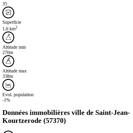
35
Superficie
2
1,6 km
Altitude min
270m
Altitude max
338m
Evol. population
-1%
Données immobilières ville de
Saint-Jean-
Kourtzerode
(57370)