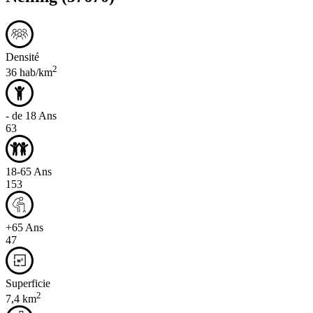
Densité
2
36 hab/km
- de 18 Ans
63
18-65 Ans
153
+65 Ans
47
Superficie
2
7,4 km