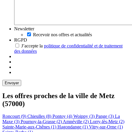
Newsletter
Recevoir nos offres et actualités
RGPD
J’accepte la
politique de confidentialité et de traitement
des données
Les offres proches de la ville de
Metz
(57000)
Roncourt (9)
Chieulles (8)
Pontoy (4)
Woippy (3)
Pange (3)
La
Maxe (3)
Pournoy-la-Grasse (2)
Amnéville (2)
Lorry-lès-Metz (2)
Sainte-Marie-aux-Chênes (1)
Hagondange (1)
Vitry-sur-Orne (1)