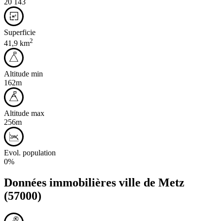
20 143
Superficie
2
41,9 km
Altitude min
162m
Altitude max
256m
Evol. population
0%
Données immobilières ville de
Metz
(57000)