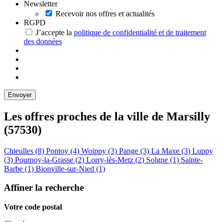
Newsletter
Recevoir nos offres et actualités
RGPD
J’accepte la
politique de confidentialité et de traitement
des données
Les offres proches de la ville de
Marsilly
(57530)
Chieulles (8)
Pontoy (4)
Woippy (3)
Pange (3)
La Maxe (3)
Luppy
(3)
Pournoy-la-Grasse (2)
Lorry-lès-Metz (2)
Solgne (1)
Sainte-
Barbe (1)
Bionville-sur-Nied (1)
Affiner la recherche
Votre code postal