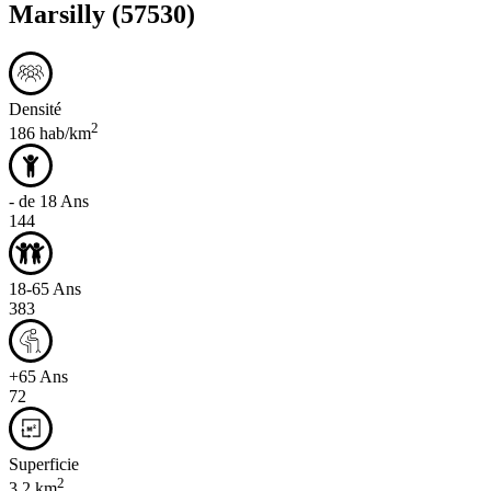
Marsilly
(57530)
Densité
2
186 hab/km
- de 18 Ans
144
18-65 Ans
383
+65 Ans
72
Superficie
2
3,2 km