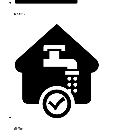
673m2
diffus