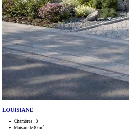
LOUISIANE
Chambres :
3
2
Maison de
87
m