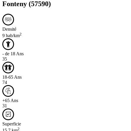
Fonteny
(57590)
Densité
2
9 hab/km
- de 18 Ans
35
18-65 Ans
74
+65 Ans
31
Superficie
2
15,7 km