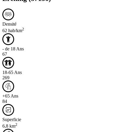
Densité
2
62 hab/km
- de 18 Ans
67
18-65 Ans
269
+65 Ans
84
Superficie
2
6,8 km