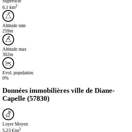
Superficie
2
6,1 km
Altitude min
259m
Altitude max
302m
Evol. population
0%
Données immobilières ville de
Diane-
Capelle
(57830)
Loyer Moyen
2
5,23 €/m