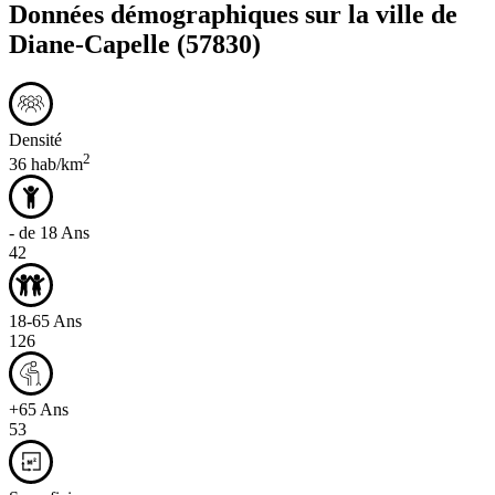
Données démographiques sur la ville de
Diane-Capelle
(57830)
Densité
2
36 hab/km
- de 18 Ans
42
18-65 Ans
126
+65 Ans
53