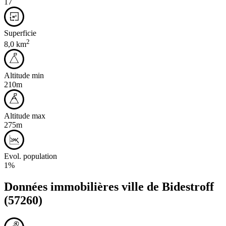
17
Superficie
2
8,0 km
Altitude min
210m
Altitude max
275m
Evol. population
1%
Données immobilières ville de
Bidestroff
(57260)