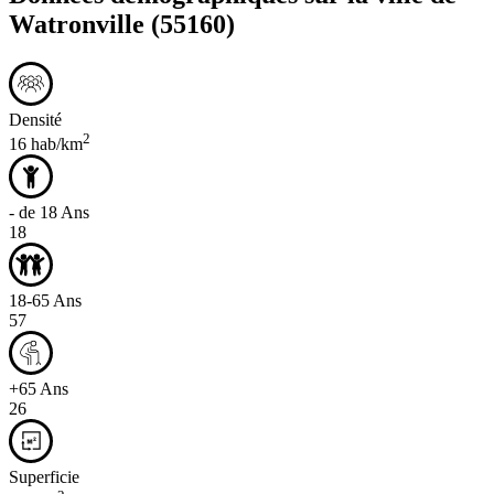
Watronville
(55160)
Densité
2
16 hab/km
- de 18 Ans
18
18-65 Ans
57
+65 Ans
26
Superficie