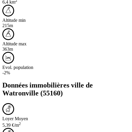
2
6,4 km
Altitude min
215m
Altitude max
363m
Evol. population
-2%
Données immobilières ville de
Watronville
(55160)
Loyer Moyen
2
5,39 €/m