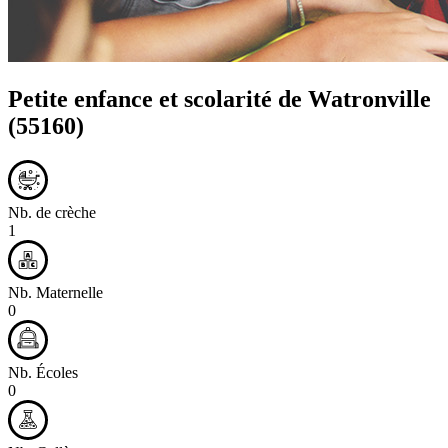
Petite enfance et scolarité de
Watronville
(55160)
Nb. de crèche
1
Nb. Maternelle
0
Nb. Écoles
0