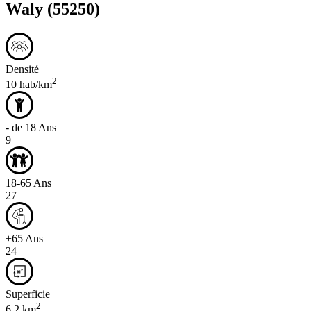
Waly
(55250)
Densité
2
10 hab/km
- de 18 Ans
9
18-65 Ans
27
+65 Ans
24
Superficie
2
6,2 km