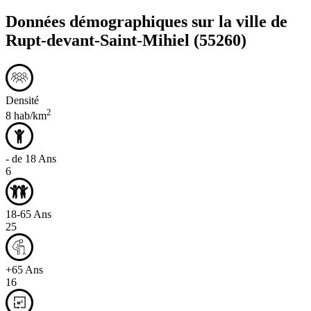
Données démographiques sur la ville de
Rupt-devant-Saint-Mihiel
(55260)
Densité
2
8 hab/km
- de 18 Ans
6
18-65 Ans
25
+65 Ans
16