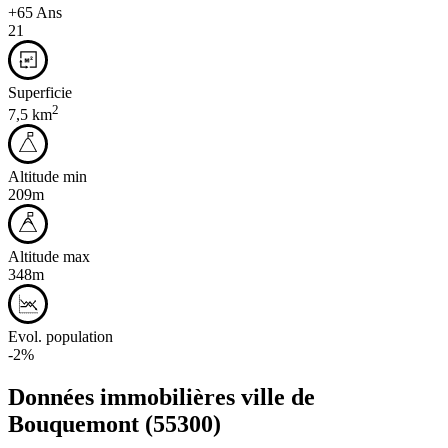
+65 Ans
21
Superficie
2
7,5 km
Altitude min
209m
Altitude max
348m
Evol. population
-2%
Données immobilières ville de
Bouquemont
(55300)