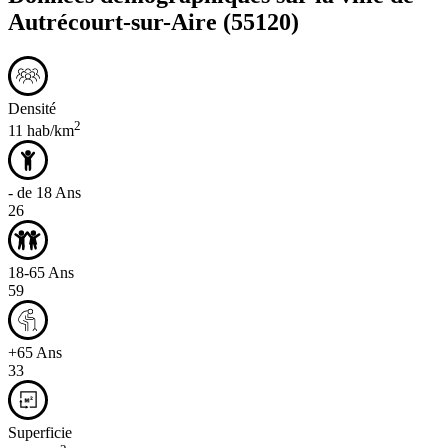
Autrécourt-sur-Aire
(55120)
Densité
2
11 hab/km
- de 18 Ans
26
18-65 Ans
59
+65 Ans
33
Superficie