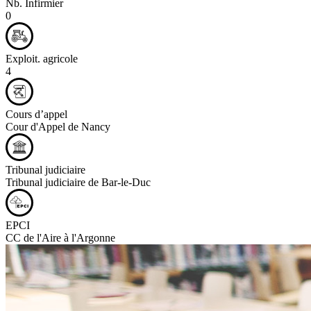
Nb. Infirmier
0
Exploit. agricole
4
Cours d’appel
Cour d'Appel de Nancy
Tribunal judiciaire
Tribunal judiciaire de Bar-le-Duc
EPCI
CC de l'Aire à l'Argonne