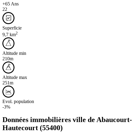
+65 Ans
22
Superficie
2
9,7 km
Altitude min
210m
Altitude max
251m
Evol. population
-3%
Données immobilières ville de
Abaucourt-
Hautecourt
(55400)