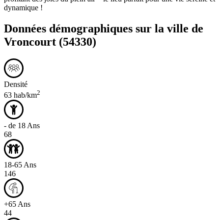
dynamique !
Données démographiques sur la ville de
Vroncourt
(54330)
Densité
2
63 hab/km
- de 18 Ans
68
18-65 Ans
146
+65 Ans
44