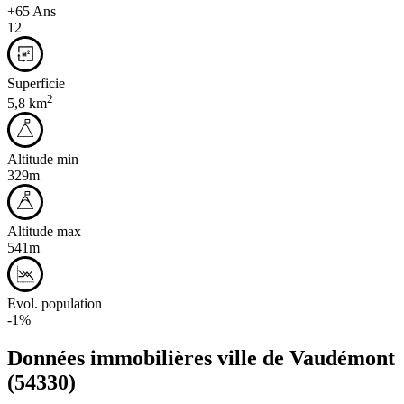
+65 Ans
12
Superficie
2
5,8 km
Altitude min
329m
Altitude max
541m
Evol. population
-1%
Données immobilières ville de
Vaudémont
(54330)