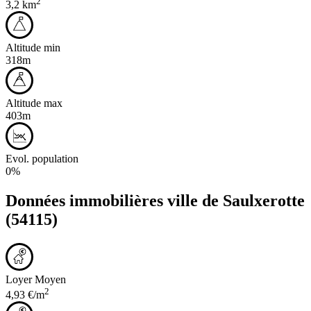
2
3,2 km
Altitude min
318m
Altitude max
403m
Evol. population
0%
Données immobilières ville de
Saulxerotte
(54115)
Loyer Moyen
2
4,93 €/m