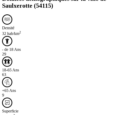
Saulxerotte
(54115)
Densité
2
32 hab/km
- de 18 Ans
29
18-65 Ans
63
+65 Ans
9
Superficie