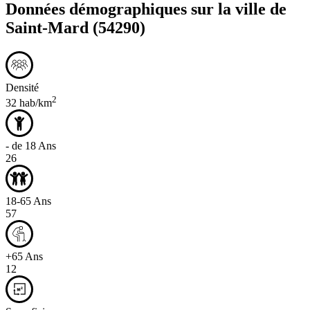
Données démographiques sur la ville de
Saint-Mard
(54290)
Densité
2
32 hab/km
- de 18 Ans
26
18-65 Ans
57
+65 Ans
12