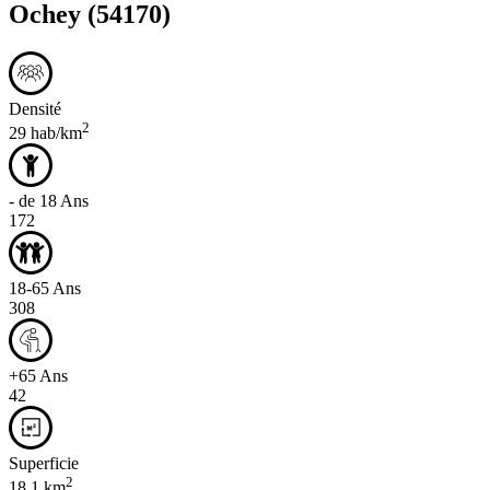
Ochey
(54170)
Densité
2
29 hab/km
- de 18 Ans
172
18-65 Ans
308
+65 Ans
42
Superficie
2
18,1 km