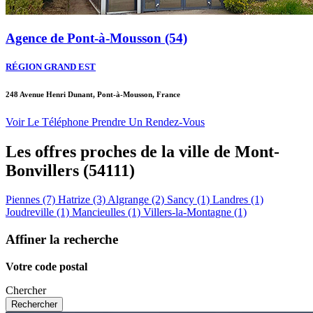
Agence de Pont-à-Mousson (54)
RÉGION GRAND EST
248 Avenue Henri Dunant, Pont-à-Mousson, France
Voir Le Téléphone
Prendre Un Rendez-Vous
Les offres proches de la ville de
Mont-
Bonvillers
(54111)
Piennes (7)
Hatrize (3)
Algrange (2)
Sancy (1)
Landres (1)
Joudreville (1)
Mancieulles (1)
Villers-la-Montagne (1)
Affiner la recherche
Votre code postal
Chercher