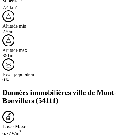
Superficie
2
7,4 km
Altitude min
270m
Altitude max
361m
Evol. population
0%
Données immobilières ville de
Mont-
Bonvillers
(54111)
Loyer Moyen
2
6,77 €/m