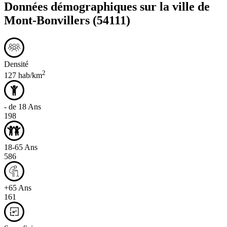
Données démographiques sur la ville de
Mont-Bonvillers
(54111)
Densité
2
127 hab/km
- de 18 Ans
198
18-65 Ans
586
+65 Ans
161