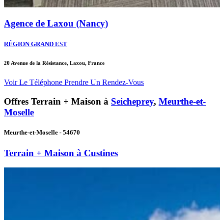
Agence de Laxou (Nancy)
RÉGION GRAND EST
20 Avenue de la Résistance, Laxou, France
Voir Le Téléphone
Prendre Un Rendez-Vous
Offres Terrain + Maison à
Seicheprey
,
Meurthe-et-
Moselle
Meurthe-et-Moselle - 54670
Terrain + Maison à Custines