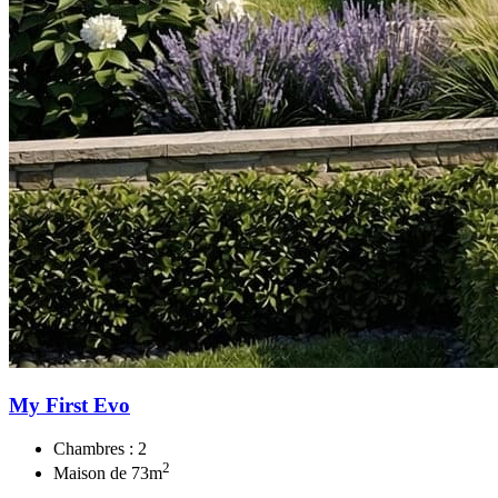
My First Evo
Chambres :
2
2
Maison de
73
m