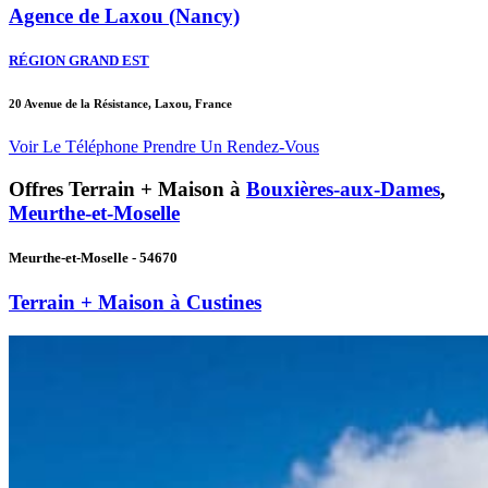
Agence de Laxou (Nancy)
RÉGION GRAND EST
20 Avenue de la Résistance, Laxou, France
Voir Le Téléphone
Prendre Un Rendez-Vous
Offres Terrain + Maison à
Bouxières-aux-Dames
,
Meurthe-et-Moselle
Meurthe-et-Moselle - 54670
Terrain + Maison à Custines