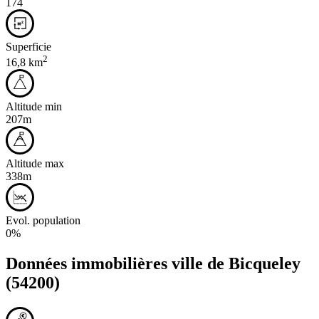
174
Superficie
2
16,8 km
Altitude min
207m
Altitude max
338m
Evol. population
0%
Données immobilières ville de
Bicqueley
(54200)