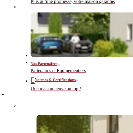
Plus qu’une promesse, votre maison garantie.
–
Nos Partenaires
Partenaires et Equipementiers
–
Normes & Certifications
Une maison neuve au top !
CONSTRUIRE
–
MA MAISON