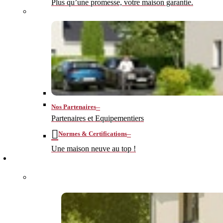
Plus qu’une promesse, votre maison garantie.
–
Nos Partenaires
Partenaires et Equipementiers
–
Normes & Certifications
Une maison neuve au top !
CONSTRUIRE
–
MA MAISON