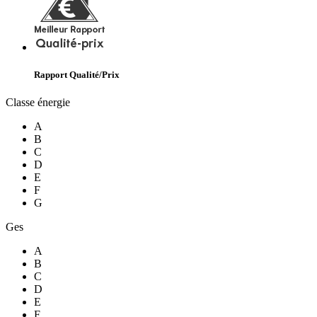
Rapport Qualité/Prix
Classe énergie
A
B
C
D
E
F
G
Ges
A
B
C
D
E
F